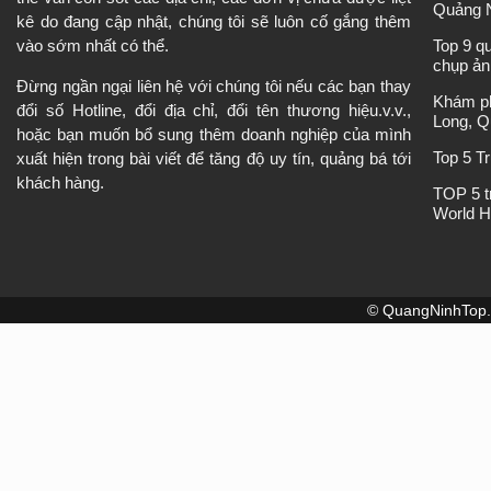
Quảng 
kê do đang cập nhật, chúng tôi sẽ luôn cố gắng thêm
vào sớm nhất có thể.
Top 9 q
chụp ản
Đừng ngần ngại liên hệ với chúng tôi nếu các bạn thay
Khám ph
đổi số Hotline, đổi địa chỉ, đổi tên thương hiệu.v.v.,
Long, Q
hoặc bạn muốn bổ sung thêm doanh nghiệp của mình
Top 5 T
xuất hiện trong bài viết để tăng độ uy tín, quảng bá tới
khách hàng.
TOP 5 t
World H
© QuangNinhTop. 