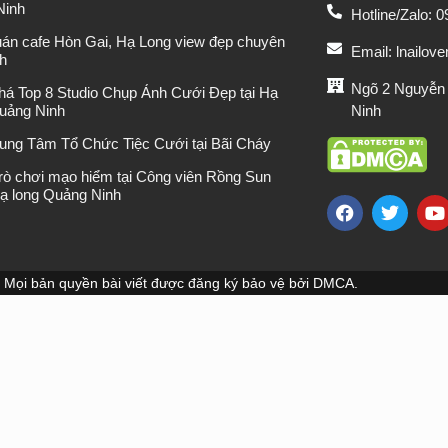
Ninh
Hotline/Zalo: 
uán cafe Hòn Gai, Hạ Long view đẹp chuyên
Email: lnailo
h
Ngõ 2 Nguyễn
á Top 8 Studio Chụp Ảnh Cưới Đẹp tại Hạ
Ninh
uảng Ninh
rung Tâm Tổ Chức Tiệc Cưới tại Bãi Cháy
rò chơi mạo hiểm tại Công viên Rồng Sun
ạ long Quảng Ninh
Mọi bản quyền bài viết được đăng ký bảo vệ bởi DMCA.