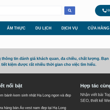
H
ẨM THỰC
DU LỊCH
DỊCH VỤ
CỬA HÀNG
hông tin đánh giá khách quan, đa chiều, chất lượng. Bạn
 tiết kiệm được rất nhiều thời gian cho việc tìm hiểu.
iết nổi bật
Hợp tác cùn
Nhận viết bài To
iệm bánh kem sinh nhật Hạ Long ngon và đẹp
SEO, thiết kế Web
ửa hàng bán Áo vest nam đẹp tại Hạ Long