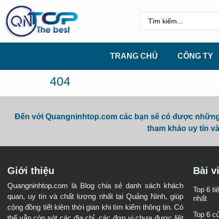
TRANG CHỦ
CÔNG TY
404
Đến với Quangninhtop.com các bạn sẽ có được những t
tham khảo uy tín và
Giới thiệu
Bài v
Quangninhtop.com là Blog chia sẻ danh sách khách
Top 6 t
quan, uy tín và chất lượng nhất tại Quảng Ninh, giúp
nhất
cộng đồng tiết kiệm thời gian khi tìm kiếm thông tin. Có
Top 6 c
thể vẫn còn sót các địa chỉ, các đơn vị chưa được liệt