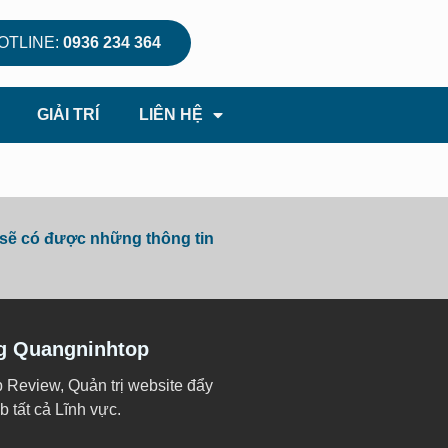
OTLINE:
0936 234 364
GIẢI TRÍ
LIÊN HỆ
 sẽ có được những thông tin
g Quangninhtop
p Review, Quản trị website đẩy
 tất cả Lĩnh vực.