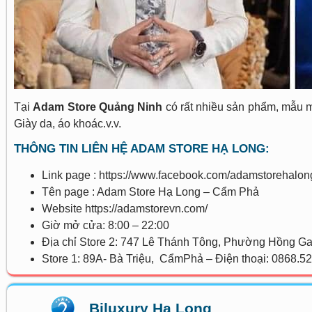
Tại
Adam Store Quảng Ninh
có rất nhiều sản phẩm, mẫu mã
Giày da, áo khoác.v.v.
THÔNG TIN LIÊN HỆ ADAM STORE HẠ LONG:
Link page : https://www.facebook.com/adamstorehal
Tên page : Adam Store Hạ Long – Cẩm Phả
Website https://adamstorevn.com/
Giờ mở cửa: 8:00 – 22:00
Địa chỉ Store 2: 747 Lê Thánh Tông, Phường Hồng Ga
Store 1: 89A- Bà Triệu, CẩmPhả – Điện thoại: 0868.5
Biluxury Hạ Long