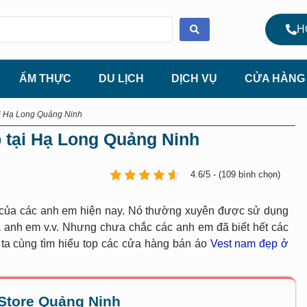
H
ẨM THỰC
DU LỊCH
DỊCH VỤ
CỬA HÀNG
ại Hạ Long Quảng Ninh
 tại Hạ Long Quảng Ninh
4.6/5 - (109 bình chọn)
đồ của các anh em hiện nay. Nó thường xuyên được sử dụng
ủa anh em v.v. Nhưng chưa chắc các anh em đã biết hết các
ta cùng tìm hiểu top các cửa hàng bán áo
Vest nam đẹp ở
Store Quảng Ninh