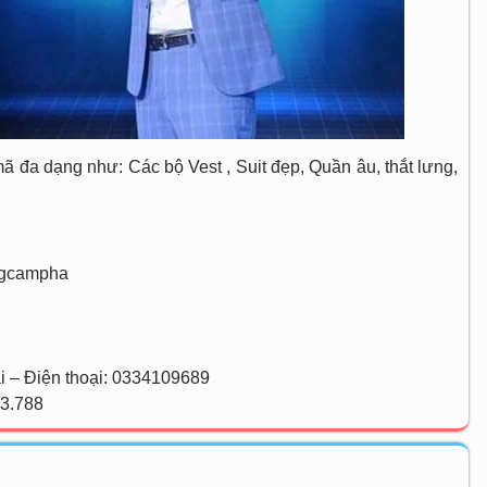
 đa dạng như: Các bộ Vest , Suit đẹp, Quần âu, thắt lưng,
ongcampha
i – Điện thoại: 0334109689
23.788