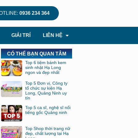
OTLINE:
0936 234 364
GIẢI TRÍ
LIÊN HỆ
CÓ THỂ BẠN QUAN TÂM
Top 6 tiệm bánh kem
sinh nhật Hạ Long
ngon và đẹp nhất
Top 5 Đơn vị, Công ty
tổ chức sự kiện Hạ
Long, Quảng Ninh uy
tín
Top 5 ca sĩ, nghệ sĩ nổi
tiếng gốc Quảng ninh
Top Shop thời trang nữ
đẹp, chất lượng tại Hạ