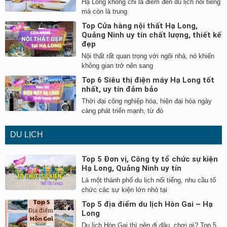
Hạ Long không chỉ là điểm đến du lịch nổi tiếng
mà còn là trung
Top Cửa hàng nội thất Hạ Long,
Quảng Ninh uy tín chất lượng, thiết kế
đẹp
Nội thất rất quan trọng với ngôi nhà, nó khiến
không gian trở nên sang
Top 6 Siêu thị điện máy Hạ Long tốt
nhất, uy tín đảm bảo
Thời đại công nghiệp hóa, hiện đại hóa ngày
càng phát triển mạnh, từ đó
DU LỊCH
Top 5 Đơn vị, Công ty tổ chức sự kiện
Hạ Long, Quảng Ninh uy tín
Là một thành phố du lịch nổi tiếng, nhu cầu tổ
chức các sự kiện lớn nhỏ tại
Top 5 địa điểm du lịch Hòn Gai – Hạ
Long
Du lịch Hòn Gai thì nên đi đâu, chơi gì? Top 5