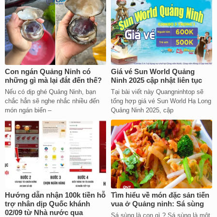
Con ngán Quảng Ninh có
Giá vé Sun World Quảng
những gì mà lại đắt đến thế?
Ninh 2025 cập nhật liên tục
Nếu có dịp ghé Quảng Ninh, bạn
Tại bài viết này Quangninhtop sẽ
chắc hẳn sẽ nghe nhắc nhiều đến
tổng hợp giá vé Sun World Hạ Long
món ngán biển –
Quảng Ninh 2025, cập
Hướng dẫn nhận 100k tiền hỗ
Tìm hiểu về món đặc sản tiến
trợ nhân dịp Quốc khánh
vua ở Quảng ninh: Sá sùng
02/09 từ Nhà nước qua
Sá sùng là con gì ? Sá sùng là một