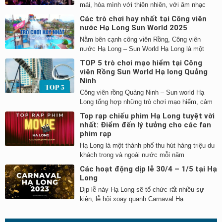
mái, hòa mình với thiên nhiên, với âm nhạc
Các trò chơi hay nhất tại Công viên
nước Hạ Long Sun World 2025
Nằm bên cạnh công viên Rồng, Công viên
nước Hạ Long – Sun World Hạ Long là một
TOP 5 trò chơi mạo hiểm tại Công
viên Rồng Sun World Hạ long Quảng
Ninh
Công viên rồng Quảng Ninh – Sun world Hạ
Long tổng hợp những trò chơi mạo hiểm, cảm
Top rạp chiếu phim Hạ Long tuyệt vời
nhất: Điểm đến lý tưởng cho các fan
phim rạp
Hạ Long là một thành phố thu hút hàng triệu du
khách trong và ngoài nước mỗi năm
Các hoạt động dịp lễ 30/4 – 1/5 tại Hạ
Long
Dịp lễ này Hạ Long sẽ tổ chức rất nhiều sự
kiện, lễ hội xoay quanh Carnaval Hạ