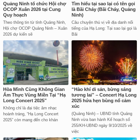
Quảng Ninh tổ chức Hội chợ
Tìm hiểu tại sao lại có tên gọi
OCOP Xuân 2026 tại Cung
là Bãi Cháy (Bãi Cháy, Quảng
Quy hoạch
Ninh)
Theo thông tin từ tỉnh Quảng Ninh,
Câu chuyện thú vị về địa danh nổi
Hội chợ OCOP Quảng Ninh – Xuân
tiếng của Hạ Long: Tại sao lại gọi là
2026 dự kiến sẽ
Bãi
Hòa Mình Cùng Không Gian
“Hào khí di sản, bừng sáng
Ẩm Thực Vùng Miền Tại “Hạ
tương lai” – Concert Hạ Long
Long Concert 2025”
2025 hứa hẹn bùng nổ cảm
xúc
Không chỉ là đại tiệc âm nhạc
(Quảng Ninh) – UBND tỉnh Quảng
hoành tráng, “Hạ Long Concert
Ninh vừa ban hành Kế hoạch số
2025” còn mang đến cho khán
255/KH-UBND ngày 9/10/2025 về
việc