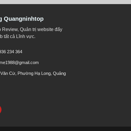
g Quangninhtop
p Review, Quản trị website đẩy
 tất cả Lĩnh vực.
0936 234 364
veme1988@gmail.com
 Văn Cừ, Phường Hạ Long, Quảng