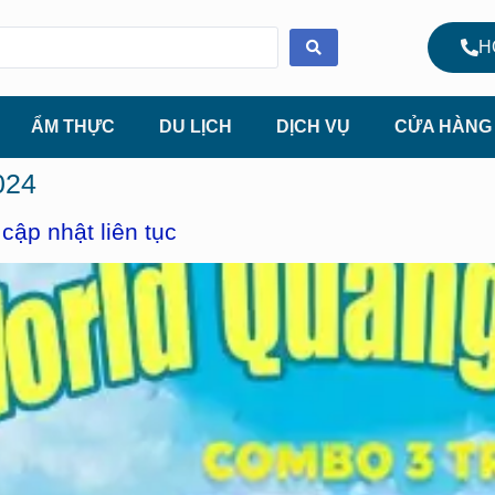
H
ẨM THỰC
DU LỊCH
DỊCH VỤ
CỬA HÀNG
024
ập nhật liên tục