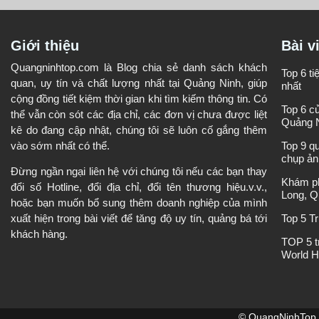
Giới thiệu
Bài v
Quangninhtop.com là Blog chia sẻ danh sách khách
Top 6 t
quan, uy tín và chất lượng nhất tại Quảng Ninh, giúp
nhất
cộng đồng tiết kiệm thời gian khi tìm kiếm thông tin. Có
Top 6 c
thể vẫn còn sót các địa chỉ, các đơn vị chưa được liệt
Quảng 
kê do đang cập nhật, chúng tôi sẽ luôn cố gắng thêm
vào sớm nhất có thể.
Top 9 q
chụp ản
Đừng ngần ngại liên hệ với chúng tôi nếu các bạn thay
Khám ph
đổi số Hotline, đổi địa chỉ, đổi tên thương hiệu.v.v.,
Long, Q
hoặc bạn muốn bổ sung thêm doanh nghiệp của mình
Top 5 T
xuất hiện trong bài viết để tăng độ uy tín, quảng bá tới
khách hàng.
TOP 5 t
World H
© QuangNinhTop. 