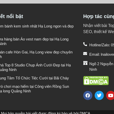
iết nổi bật
Hợp tác cùn
Nhận viết bài To
iệm bánh kem sinh nhật Hạ Long ngon và đẹp
SEO, thiết kế Web
ửa hàng bán Áo vest nam đẹp tại Hạ Long
Ninh
Hotline/Zalo: 
uán cafe Hòn Gai, Hạ Long view đẹp chuyên
Email: lnailo
h
Ngõ 2 Nguyễn
á Top 8 Studio Chụp Ảnh Cưới Đẹp tại Hạ
Ninh
uảng Ninh
rung Tâm Tổ Chức Tiệc Cưới tại Bãi Cháy
rò chơi mạo hiểm tại Công viên Rồng Sun
ạ long Quảng Ninh
Mọi bản quyền bài viết được đăng ký bảo vệ bởi DMCA.