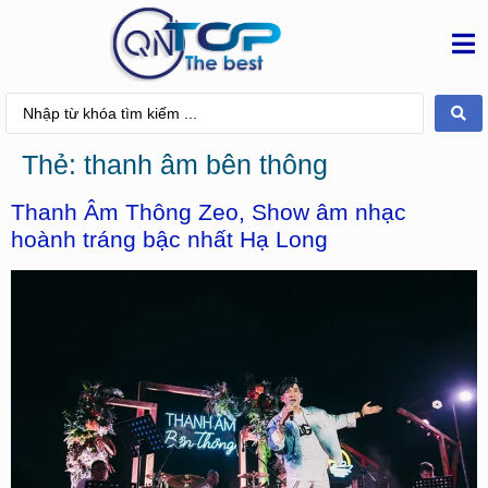
Thẻ:
thanh âm bên thông
Thanh Âm Thông Zeo, Show âm nhạc
hoành tráng bậc nhất Hạ Long