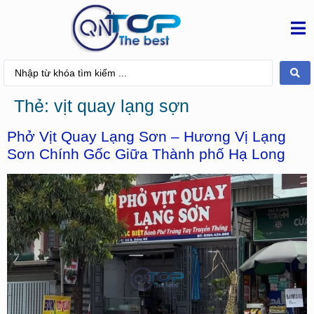
Thẻ:
vịt quay lạng sợn
Phở Vịt Quay Lạng Sơn – Hương Vị Lạng
Sơn Chính Gốc Giữa Thành phố Hạ Long