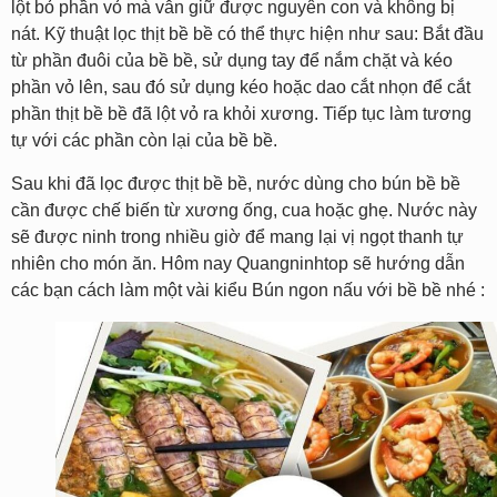
lột bỏ phần vỏ mà vẫn giữ được nguyên con và không bị
nát. Kỹ thuật lọc thịt bề bề có thể thực hiện như sau: Bắt đầu
từ phần đuôi của bề bề, sử dụng tay để nắm chặt và kéo
phần vỏ lên, sau đó sử dụng kéo hoặc dao cắt nhọn để cắt
phần thịt bề bề đã lột vỏ ra khỏi xương. Tiếp tục làm tương
tự với các phần còn lại của bề bề.
Sau khi đã lọc được thịt bề bề, nước dùng cho bún bề bề
cần được chế biến từ xương ống, cua hoặc ghẹ. Nước này
sẽ được ninh trong nhiều giờ để mang lại vị ngọt thanh tự
nhiên cho món ăn. Hôm nay Quangninhtop sẽ hướng dẫn
các bạn cách làm một vài kiểu Bún ngon nấu với bề bề nhé :