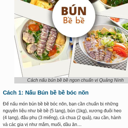
Cách nấu bún bề bề ngon chuẩn vị Quảng Ninh
Cách 1: Nấu Bún bề bề bóc nõn
Để nấu món bún bề bề bóc nõn, bạn cần chuẩn bị những
nguyên liệu như bề bề (5 lạng), bún (1kg), xương đuôi heo
(4 lạng), đậu phụ (3 miếng), cà chua (2 quả), rau cần, hành
và các gia vị như mắm, muối, dầu ăn…