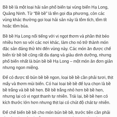
Bề bề là một loại hải sản phổ biến tại vùng biển Hạ Long,
Quảng Ninh. Từ “Bề bề” là tên gọi địa phương, còn các
vùng khác thường gọi loại hải sản này là tôm tích, tôm tít
hoặc tôm búa.
Bề bề Hạ Long nổi tiếng với vị ngọt thơm và phần thịt béo
nhiều hơn so với các nơi khác, làm cho nó trở thành món
đặc sản đáng thử khi đến vùng này. Các món ăn được chế
biến từ bề bề cũng rất đa dạng và giàu dinh dưỡng, nhưng
phổ biến nhất là bún bề bề Hạ Long – một món ăn đơn giản
nhưng ngon miệng.
Để có được tô bún bề bề ngon, loại bề bề cần phải tươi, thịt
mẩy và thơm mùi biển. Có hai loại bề bề để lựa chọn là bề
bề trắng và bề bề hẹn. Bề bề trắng nhỏ hơn bề bề hẹn,
nhưng lại có vị ngọt thanh tự nhiên. Trái lại, bề bề hẹn có
kích thước lớn hơn nhưng thịt lại có chút độ chát tự nhiên.
Để chế biến bề bề cho món bún bề bề, trước tiên cần phải