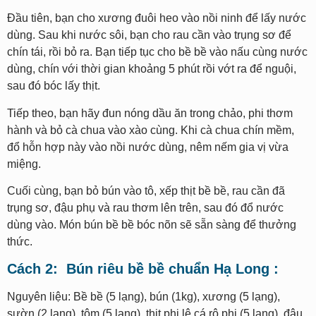
Đầu tiên, bạn cho xương đuôi heo vào nồi ninh để lấy nước
dùng. Sau khi nước sôi, bạn cho rau cần vào trụng sơ để
chín tái, rồi bỏ ra. Bạn tiếp tục cho bề bề vào nấu cùng nước
dùng, chín với thời gian khoảng 5 phút rồi vớt ra để nguội,
sau đó bóc lấy thịt.
Tiếp theo, bạn hãy đun nóng dầu ăn trong chảo, phi thơm
hành và bỏ cà chua vào xào cùng. Khi cà chua chín mềm,
đổ hỗn hợp này vào nồi nước dùng, nêm nếm gia vị vừa
miệng.
Cuối cùng, bạn bỏ bún vào tô, xếp thịt bề bề, rau cần đã
trụng sơ, đậu phụ và rau thơm lên trên, sau đó đổ nước
dùng vào. Món bún bề bề bóc nõn sẽ sẵn sàng để thưởng
thức.
Cách 2: Bún riêu bề bề chuẩn Hạ Long :
Nguyên liệu: Bề bề (5 lạng), bún (1kg), xương (5 lạng),
sườn (2 lạng), tôm (5 lạng), thịt phi lê cá rô phi (5 lạng), đậu