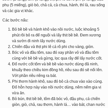
phụ (5 miếng), giò bò, chả cá, cà chua, hành, thì là, rau sống
và các gia vị khác.
Các bước nấu:
Bỏ bề bề và hành khô vào nồi nước, luộc khoảng 5
phút rồi bỏ ra để nguội và lấy thịt bề bề. Đem xương
và sườn đi ninh lấy nước dùng.
Chiên đậu và thịt phi lê cá rô phi cho vàng, giòn.
Bóc vỏ và đầu tôm, sau đó xay phần vỏ và đầu tôm
cùng với bề bề và gừng, lọc qua rây để lấy nước cốt.
Đổ nước cốt tôm và bề bề vào nước dùng đã ninh,
khuấy theo chiều kim đồng hồ, riêu sau đó sẽ nổi lên.
Vớt phần riêu riêng ra bát.
Phi thơm hành khô, sau đó bỏ cà chua vào xào cùng.
Đổ hỗn hợp này vào nồi nước dùng, nêm nếm gia vị
vừa ăn.
Bỏ bún, thịt bề bề, tôm đã bóc vỏ, đậu phụ, cá chiên
giòn, giò, chả, rau thơm, hành lá… vào bát, chan nước