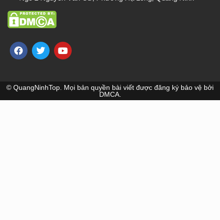
© QuangNinhTop. Mọi bản quyền bài viết được đăng ký bảo vệ bởi
DMCA.