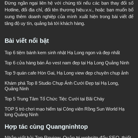
Đừng ngần ngại liên hệ với chúng tôi nếu các bạn thay đổi số
Hotline, đổi địa chỉ, đổi tên thương hiệu.v.v., hoặc bạn muốn bổ
sung thêm doanh nghiệp của mình xuất hiện trong bài viết để
tăng độ uy tín, quảng bá tới khách hàng.
Bài viết nổi bật
Top 6 tiệm bánh kem sinh nhật Hạ Long ngon và đẹp nhất
Top 6 cửa hàng bán Áo vest nam đẹp tại Hạ Long Quảng Ninh
Top 9 quán cafe Hòn Gai, Hạ Long view đẹp chuyên chụp ảnh
Khám phá Top 8 Studio Chụp Ảnh Cưới Đẹp tại Hạ Long,
Quảng Ninh
Top 5 Trung Tâm Tổ Chức Tiệc Cưới tại Bãi Cháy
TOP 5 trò chơi mạo hiểm tại Công viên Rồng Sun World Hạ
long Quảng Ninh
Hợp tác cùng Quangninhtop
Nhận viết bài Top Review, Quản trị website đẩy SEO, thiết