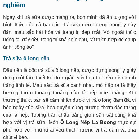
nghiệm
Ngay khi trà sữa được mang ra, bọn mình đã ấn tượng với
hình thức của cả hai cốc. Trà sữa được đựng trong ly đầy
đặn, màu sắc hài hòa và trang trí đẹp mắt. Vỏ ngoài thức
uống tại đây đều trang trí khá chỉn chu, rất thích hợp để chụp
ảnh “sống ảo”.
Trà sữa ô long nếp
Đầu tiên là cốc trà sữa ô long nếp, được đựng trong ly giấy
dùng một lần, thiết kế đơn giản với họa tiết trên nền xanh
trắng tinh tế. Màu sắc trà sữa xanh nhạt, mở nắp ra là thấy
hương thơm thoang thoảng của lá nếp nhẹ nhàng. Khi
thưởng thức, bạn sẽ cảm nhận được vị trà ô long đậm đà, vị
béo ngậy của sữa, hòa quyện cùng hương thơm đặc trưng
của lá nếp. Toping trân châu trắng giòn sần sật cũng khá
hợp với vị trà sữa. Món
Ô Long Nếp La Boong
thực sự
phù hợp với những ai yêu thích hương vị trà đậm và pha
chút vị béo.