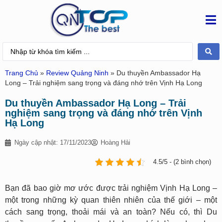
Trang Chủ
»
Review Quảng Ninh
»
Du thuyền Ambassador Hạ
Long – Trải nghiệm sang trọng và đáng nhớ trên Vịnh Hạ Long
Du thuyền Ambassador Hạ Long – Trải
nghiệm sang trọng và đáng nhớ trên Vịnh
Hạ Long
Ngày cập nhật: 17/11/2023
Hoàng Hải
4.5/5 - (2 bình chọn)
Bạn đã bao giờ mơ ước được trải nghiệm Vịnh Hạ Long –
một trong những kỳ quan thiên nhiên của thế giới – một
cách sang trọng, thoải mái và an toàn? Nếu có, thì Du