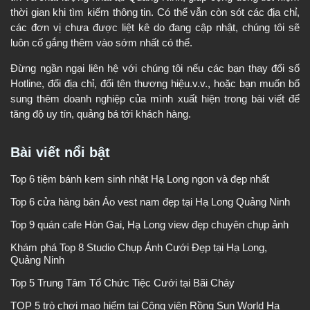
thời gian khi tìm kiếm thông tin. Có thể vẫn còn sót các địa chỉ,
các đơn vị chưa được liệt kê do đang cập nhật, chúng tôi sẽ
luôn cố gắng thêm vào sớm nhất có thể.
Đừng ngần ngại liên hệ với chúng tôi nếu các bạn thay đổi số
Hotline, đổi địa chỉ, đổi tên thương hiệu.v.v., hoặc bạn muốn bổ
sung thêm doanh nghiệp của mình xuất hiện trong bài viết để
tăng độ uy tín, quảng bá tới khách hàng.
Bài viết nổi bật
Top 6 tiệm bánh kem sinh nhật Hạ Long ngon và đẹp nhất
Top 6 cửa hàng bán Áo vest nam đẹp tại Hạ Long Quảng Ninh
Top 9 quán cafe Hòn Gai, Hạ Long view đẹp chuyên chụp ảnh
Khám phá Top 8 Studio Chụp Ảnh Cưới Đẹp tại Hạ Long,
Quảng Ninh
Top 5 Trung Tâm Tổ Chức Tiệc Cưới tại Bãi Cháy
TOP 5 trò chơi mạo hiểm tại Công viên Rồng Sun World Hạ