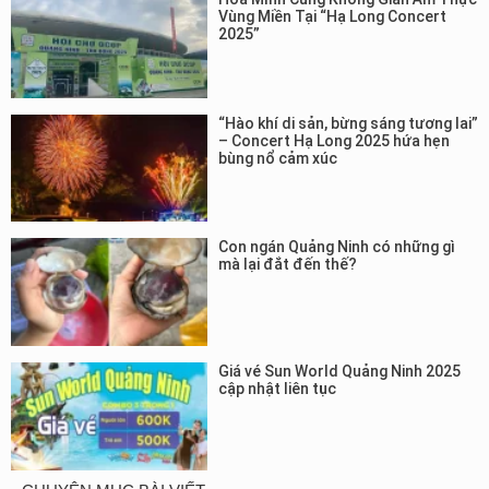
Vùng Miền Tại “Hạ Long Concert
2025”
“Hào khí di sản, bừng sáng tương lai”
– Concert Hạ Long 2025 hứa hẹn
bùng nổ cảm xúc
Con ngán Quảng Ninh có những gì
mà lại đắt đến thế?
Giá vé Sun World Quảng Ninh 2025
cập nhật liên tục