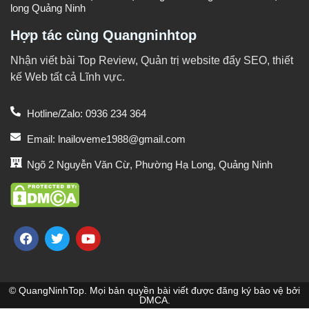
long Quảng Ninh
Hợp tác cùng Quangninhtop
Nhận viết bài Top Review, Quản trị website đẩy SEO, thiết
kế Web tất cả Lĩnh vực.
Hotline/Zalo: 0936 234 364
Email: lnailoveme1988@gmail.com
Ngõ 2 Nguyễn Văn Cừ, Phường Hạ Long, Quảng Ninh
© QuangNinhTop. Mọi bản quyền bài viết được đăng ký bảo vệ bởi
DMCA.