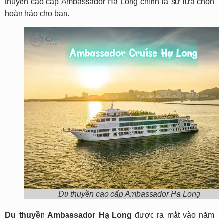
thuyền cao cấp Ambassador Hạ Long chính là sự lựa chọn
hoàn hảo cho bạn.
Du thuyền cao cấp Ambassador Hạ Long
Du thuyền Ambassador Hạ Long
được ra mắt vào năm