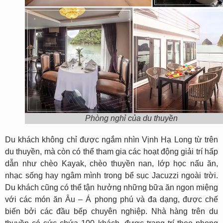
Phòng nghỉ của du thuyền
Du khách không chỉ được ngắm nhìn Vịnh Hạ Long từ trên
du thuyền, mà còn có thể tham gia các hoạt động giải trí hấp
dẫn như chèo Kayak, chèo thuyền nan, lớp học nấu ăn,
nhạc sống hay ngâm mình trong bể sục Jacuzzi ngoài trời.
Du khách cũng có thể tận hưởng những bữa ăn ngon miệng
với các món ăn Âu – Á phong phú và đa dạng, được chế
biến bởi các đầu bếp chuyên nghiệp. Nhà hàng trên du