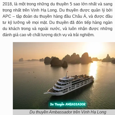
2018, là một trong những du thuyền 5 sao lớn nhất và sang
trọng nhất trên Vịnh Hạ Long. Du thuyền được quản lý bởi
APC – tập đoàn du thuyền hàng đầu Châu Á, và được đầu
tư kỹ lưỡng về mọi mặt. Du thuyền đã đón tiếp hàng ngàn
du khách trong và ngoài nước, và luôn nhận được những
đánh giá cao về chất lượng dịch vụ và trải nghiệm.
Du thuyền Ambassador trên Vịnh Hạ Long