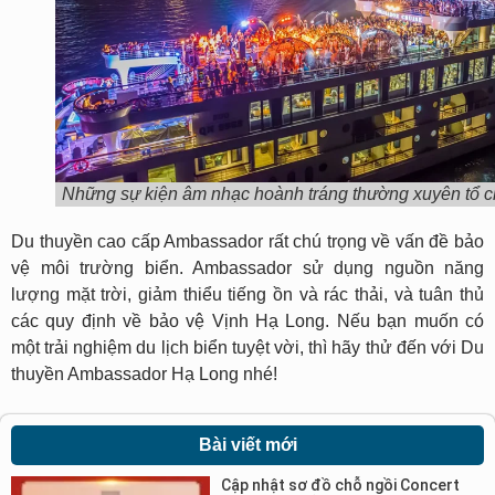
Những sự kiện âm nhạc hoành tráng thường xuyên tổ 
Du thuyền cao cấp Ambassador rất chú trọng về vấn đề bảo
vệ môi trường biển. Ambassador sử dụng nguồn năng
lượng mặt trời, giảm thiểu tiếng ồn và rác thải, và tuân thủ
các quy định về bảo vệ Vịnh Hạ Long. Nếu bạn muốn có
một trải nghiệm du lịch biển tuyệt vời, thì hãy thử đến với Du
thuyền Ambassador Hạ Long nhé!
Bài viết mới
Cập nhật sơ đồ chỗ ngồi Concert