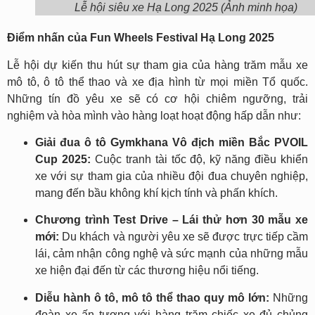
Lễ hội siêu xe Hạ Long 2025 (Ảnh minh họa)
Điểm nhấn của Fun Wheels Festival Hạ Long 2025
Lễ hội dự kiến thu hút sự tham gia của hàng trăm mẫu xe
mô tô, ô tô thể thao và xe địa hình từ mọi miền Tổ quốc.
Những tín đồ yêu xe sẽ có cơ hội chiêm ngưỡng, trải
nghiệm và hòa mình vào hàng loạt hoạt động hấp dẫn như:
Giải đua ô tô Gymkhana Vô địch miền Bắc PVOIL
Cup 2025:
Cuộc tranh tài tốc độ, kỹ năng điều khiển
xe với sự tham gia của nhiều đội đua chuyên nghiệp,
mang đến bầu không khí kịch tính và phấn khích.
Chương trình Test Drive – Lái thử hơn 30 mẫu xe
mới:
Du khách và người yêu xe sẽ được trực tiếp cầm
lái, cảm nhận công nghệ và sức mạnh của những mẫu
xe hiện đại đến từ các thương hiệu nổi tiếng.
Diễu hành ô tô, mô tô thể thao quy mô lớn:
Những
đoàn xe ấn tượng với hàng trăm chiếc xe đủ chủng