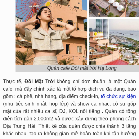
Quán cafe Đồi mặt trời Hạ Long
Thực tế,
Đồi Mặt Trời
không chỉ đơn thuần là một Quán
cafe, mà đây chính xác là một tổ hợp dịch vụ đa dạng, bao
gồm : cà phê, nhà hàng, địa điểm check-in,
tổ chức sự kiện
(như tiệc sinh nhật, họp lớp) và show ca nhạc, có sự góp
mặt của rất nhiều ca sĩ, DJ, KOL nổi tiếng . Quán có tổng
diện tích gần 2.000m2 và được xây dựng theo phong cách
Địa Trung Hải. Thiết kế của quán được chia thành 3 tầng
khác nhau, tạo ra không gian mở hoàn toàn khi tận hưởng