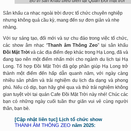
Bố trí sân khấu biểu diễn tại Quán Đồi mặt trời
Sân khấu ca nhạc ngoài trời được tổ chức chuyên nghiệp
nhưng không quá cầu kỳ, mang đến sự đơn giản và nhẹ
nhàng.
Với sự sáng tạo, đổi mới và sự chu đáo trong việc tổ chức,
các show âm nhạc “
Thanh âm Thông Zeo
” tại sân khấu
Đồi Mặt Trời
và các địa điểm đẹp khác trong Hạ Long, đã và
đang tạo nên một điểm nhấn mới cho ngành du lịch tại Hạ
Long. Tổ hợp Đồi Mặt Trời đã góp phần giúp Hạ Long trở
thành một điểm đến hấp dẫn quanh năm, với ngày càng
nhiều sản phẩm và trải nghiệm du lịch đa dạng và phong
phú. Nếu có dịp, bạn hãy ghé qua và thử trải nghiệm không
gian tuyệt vời tại quán Cafe Đồi Mặt Trời này nhé! Chúc các
bạn có những ngày cuối tuần thư giãn vui vẻ cùng người
thân, bạn bè.
[Cập nhật liên tục] Lịch tổ chức show
THANH ÂM THÔNG ZEO
năm 2025: