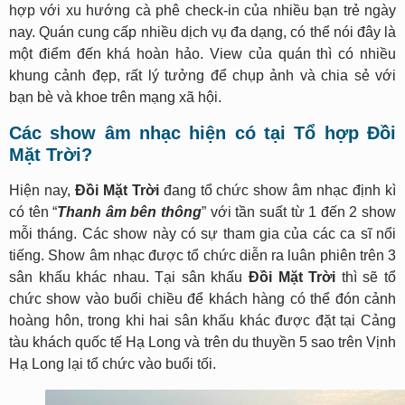
hợp với xu hướng cà phê check-in của nhiều bạn trẻ ngày
nay. Quán cung cấp nhiều dịch vụ đa dạng, có thể nói đây là
một điểm đến khá hoàn hảo. View của quán thì có nhiều
khung cảnh đẹp, rất lý tưởng để chụp ảnh và chia sẻ với
bạn bè và khoe trên mạng xã hội.
Các show âm nhạc hiện có tại Tổ hợp Đồi
Mặt Trời?
Hiện nay,
Đồi Mặt Trời
đang tổ chức show âm nhạc định kì
có tên “
Thanh âm bên thông
” với tần suất từ 1 đến 2 show
mỗi tháng. Các show này có sự tham gia của các ca sĩ nổi
tiếng. Show âm nhạc được tổ chức diễn ra luân phiên trên 3
sân khấu khác nhau. Tại sân khấu
Đồi Mặt Trời
thì sẽ tổ
chức show vào buổi chiều để khách hàng có thể đón cảnh
hoàng hôn, trong khi hai sân khấu khác được đặt tại Cảng
tàu khách quốc tế Hạ Long và trên du thuyền 5 sao trên Vịnh
Hạ Long lại tổ chức vào buổi tối.