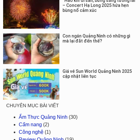
“Hào khí di sản, bừng sáng tương lai”
– Concert Hạ Long 2025 hứa hẹn
bùng nổ cảm xúc
Con ngán Quảng Ninh có những gì
mà lại đắt đến thế?
Giá vé Sun World Quảng Ninh 2025
cập nhật liên tục
CHUYÊN MỤC BÀI VIẾT
Ẩm Thực Quảng Ninh
(30)
Cẩm nang
(2)
Công nghệ
(1)
Review Quảng Ninh
(19)