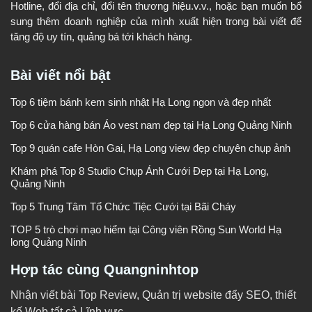
Hotline, đổi địa chỉ, đổi tên thương hiệu.v.v., hoặc bạn muốn bổ
sung thêm doanh nghiệp của mình xuất hiện trong bài viết để
tăng độ uy tín, quảng bá tới khách hàng.
Bài viết nổi bật
Top 6 tiệm bánh kem sinh nhật Hạ Long ngon và đẹp nhất
Top 6 cửa hàng bán Áo vest nam đẹp tại Hạ Long Quảng Ninh
Top 9 quán cafe Hòn Gai, Hạ Long view đẹp chuyên chụp ảnh
Khám phá Top 8 Studio Chụp Ảnh Cưới Đẹp tại Hạ Long,
Quảng Ninh
Top 5 Trung Tâm Tổ Chức Tiệc Cưới tại Bãi Cháy
TOP 5 trò chơi mạo hiểm tại Công viên Rồng Sun World Hạ
long Quảng Ninh
Hợp tác cùng Quangninhtop
Nhận viết bài Top Review, Quản trị website đẩy SEO, thiết
kế Web tất cả Lĩnh vực.