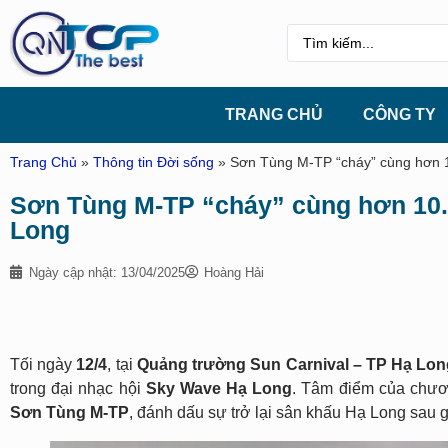
TRANG CHỦ
CÔNG TY
Trang Chủ
»
Thông tin Đời sống
»
Sơn Tùng M-TP “cháy” cùng hơn 1
Sơn Tùng M-TP “cháy” cùng hơn 10.
Long
Ngày cập nhật: 13/04/2025
Hoàng Hải
Tối ngày
12/4
, tại
Quảng trường Sun Carnival – TP Hạ Lon
trong đại nhạc hội
Sky Wave Hạ Long
. Tâm điểm của chươn
Sơn Tùng M-TP
, đánh dấu sự trở lại sân khấu Hạ Long sau g