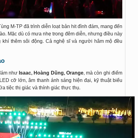
ng M-TP đã trình diễn loạt bản hit đình đám, mang đến
trào. Mặc dù có mưa nhẹ trong đêm diễn, nhưng điều này
g khí thêm sôi động. Cả nghệ sĩ và người hâm mộ đều
ao
 đám như
Isaac, Hoàng Dũng, Orange
, mà còn ghi điểm
LED cỡ lớn, âm thanh ánh sáng hiện đại, kỹ thuật biểu
iệc thị giác và thính giác thực thụ.