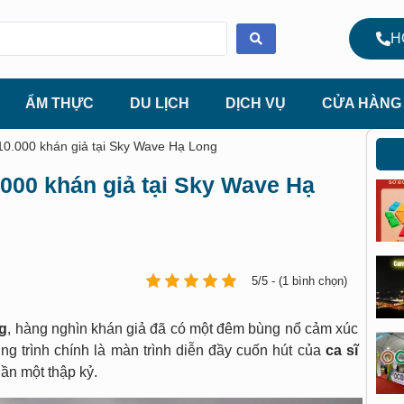
H
ẨM THỰC
DU LỊCH
DỊCH VỤ
CỬA HÀNG
0.000 khán giả tại Sky Wave Hạ Long
000 khán giả tại Sky Wave Hạ
5/5 - (1 bình chọn)
g
, hàng nghìn khán giả đã có một đêm bùng nổ cảm xúc
g trình chính là màn trình diễn đầy cuốn hút của
ca sĩ
ần một thập kỷ.