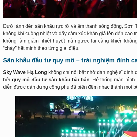
Dưới ánh đèn sân khấu rực rỡ và âm thanh sống động, Sơn Tù
không khí cuồng nhiệt và đẩy cảm xúc khán giả lên đến cao 
không làm giảm nhiệt huyết mà ngược lại càng khiến khôn
“cháy” hết mình theo từng giai điệu.
Sân khấu đầu tư quy mô – trải nghiệm đỉnh c
Sky Wave Hạ Long
không chỉ nổi bật nhờ dàn nghệ sĩ đình
bởi
quy mô đầu tư sân khấu bài bản
. Hệ thống màn hình 
diễn được dàn dựng công phu đã biến đêm nhạc thành một bữa t