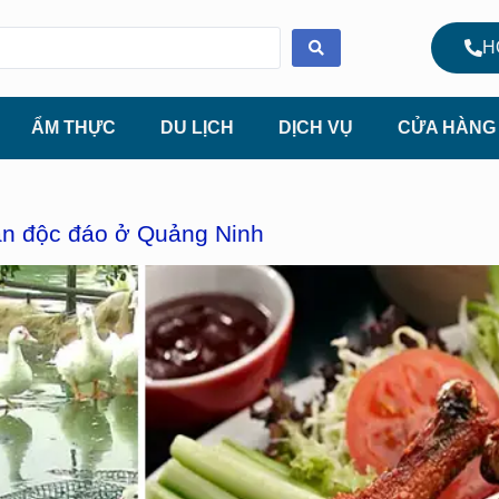
H
ẨM THỰC
DU LỊCH
DỊCH VỤ
CỬA HÀNG
n độc đáo ở Quảng Ninh