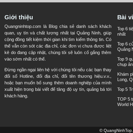
Giới thiệu
Bài v
Quangninhtop.com là Blog chia sẻ danh sách khách
Top 6 t
quan, uy tín và chất lượng nhất tại Quảng Ninh, giúp
nhất
cộng đồng tiết kiệm thời gian khi tìm kiếm thông tin. Có
Top 6 c
thể vẫn còn sót các địa chỉ, các đơn vị chưa được liệt
Quảng 
kê do đang cập nhật, chúng tôi sẽ luôn cố gắng thêm
vào sớm nhất có thể.
Top 9 q
chụp ản
Đừng ngần ngại liên hệ với chúng tôi nếu các bạn thay
Khám ph
đổi số Hotline, đổi địa chỉ, đổi tên thương hiệu.v.v.,
Long, Q
hoặc bạn muốn bổ sung thêm doanh nghiệp của mình
Top 5 T
xuất hiện trong bài viết để tăng độ uy tín, quảng bá tới
khách hàng.
TOP 5 t
World H
© QuangNinhTop. 