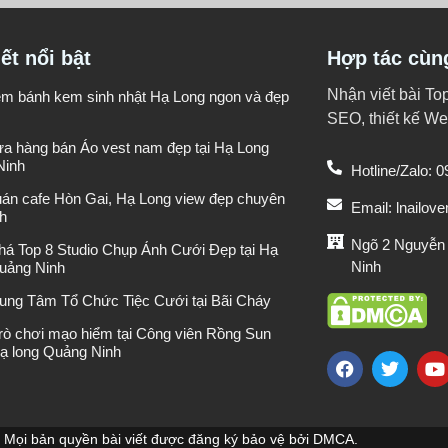
iết nổi bật
Hợp tác cùn
Nhận viết bài To
iệm bánh kem sinh nhật Hạ Long ngon và đẹp
SEO, thiết kế Web
ửa hàng bán Áo vest nam đẹp tại Hạ Long
Ninh
Hotline/Zalo: 
uán cafe Hòn Gai, Hạ Long view đẹp chuyên
Email: lnailo
h
Ngõ 2 Nguyễn
á Top 8 Studio Chụp Ảnh Cưới Đẹp tại Hạ
Ninh
uảng Ninh
rung Tâm Tổ Chức Tiệc Cưới tại Bãi Cháy
rò chơi mạo hiểm tại Công viên Rồng Sun
ạ long Quảng Ninh
Mọi bản quyền bài viết được đăng ký bảo vệ bởi DMCA.