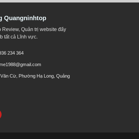
g Quangninhtop
p Review, Quản trị website đẩy
 tất cả Lĩnh vực.
0936 234 364
veme1988@gmail.com
 Văn Cừ, Phường Hạ Long, Quảng