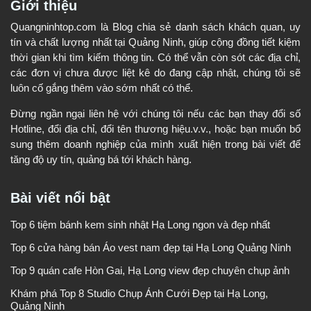
Giới thiệu
Quangninhtop.com là Blog chia sẻ danh sách khách quan, uy
tín và chất lượng nhất tại Quảng Ninh, giúp cộng đồng tiết kiệm
thời gian khi tìm kiếm thông tin. Có thể vẫn còn sót các địa chỉ,
các đơn vị chưa được liệt kê do đang cập nhật, chúng tôi sẽ
luôn cố gắng thêm vào sớm nhất có thể.
Đừng ngần ngại liên hệ với chúng tôi nếu các bạn thay đổi số
Hotline, đổi địa chỉ, đổi tên thương hiệu.v.v., hoặc bạn muốn bổ
sung thêm doanh nghiệp của mình xuất hiện trong bài viết để
tăng độ uy tín, quảng bá tới khách hàng.
Bài viết nổi bật
Top 6 tiệm bánh kem sinh nhật Hạ Long ngon và đẹp nhất
Top 6 cửa hàng bán Áo vest nam đẹp tại Hạ Long Quảng Ninh
Top 9 quán cafe Hòn Gai, Hạ Long view đẹp chuyên chụp ảnh
Khám phá Top 8 Studio Chụp Ảnh Cưới Đẹp tại Hạ Long,
Quảng Ninh