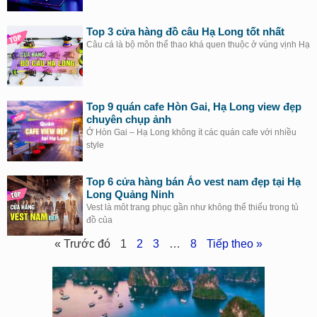
Top 3 cửa hàng đồ câu Hạ Long tốt nhất
Câu cá là bộ môn thể thao khá quen thuộc ở vùng vịnh Hạ
Top 9 quán cafe Hòn Gai, Hạ Long view đẹp
chuyên chụp ảnh
Ở Hòn Gai – Hạ Long không ít các quán cafe với nhiều
style
Top 6 cửa hàng bán Áo vest nam đẹp tại Hạ
Long Quảng Ninh
Vest là môt trang phục gần như không thể thiếu trong tủ
đồ của
« Trước đó
1
2
3
…
8
Tiếp theo »