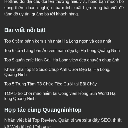
Hotline, đổi địa chỉ, đổi tên thương hiệu.v.v., hoặc bạn muốn bổ
sung thêm doanh nghiệp của mình xuất hiện trong bài viết để
tăng độ uy tín, quảng bá tới khách hàng.
Bài viết nổi bật
Top 6 tiệm bánh kem sinh nhật Hạ Long ngon và đẹp nhất
Top 6 cửa hàng bán Áo vest nam đẹp tại Hạ Long Quảng Ninh
Top 9 quán cafe Hòn Gai, Hạ Long view đẹp chuyên chụp ảnh
Khám phá Top 8 Studio Chụp Ảnh Cưới Đẹp tại Hạ Long,
Quảng Ninh
Top 5 Trung Tâm Tổ Chức Tiệc Cưới tại Bãi Cháy
TOP 5 trò chơi mạo hiểm tại Công viên Rồng Sun World Hạ
long Quảng Ninh
Hợp tác cùng Quangninhtop
Nhận viết bài Top Review, Quản trị website đẩy SEO, thiết
kế Web tất cả Lĩnh vực.