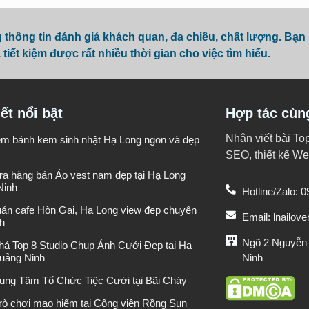
hông tin đánh giá khách quan, đa chiều, chất lượng. Bạn
 tiết kiệm được rất nhiều thời gian cho việc tìm hiểu.
iết nổi bật
Hợp tác cùn
Nhận viết bài To
iệm bánh kem sinh nhật Hạ Long ngon và đẹp
SEO, thiết kế Web
ửa hàng bán Áo vest nam đẹp tại Hạ Long
Ninh
Hotline/Zalo: 
uán cafe Hòn Gai, Hạ Long view đẹp chuyên
Email: lnailo
h
Ngõ 2 Nguyễn
á Top 8 Studio Chụp Ảnh Cưới Đẹp tại Hạ
Ninh
uảng Ninh
rung Tâm Tổ Chức Tiệc Cưới tại Bãi Cháy
rò chơi mạo hiểm tại Công viên Rồng Sun