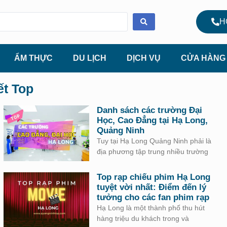
H
ẨM THỰC
DU LỊCH
DỊCH VỤ
CỬA HÀNG
ết Top
Danh sách các trường Đại
Học, Cao Đẳng tại Hạ Long,
Quảng Ninh
Tuy tại Hạ Long Quảng Ninh phải là
địa phương tập trung nhiều trường
Top rạp chiếu phim Hạ Long
tuyệt vời nhất: Điểm đến lý
tưởng cho các fan phim rạp
Hạ Long là một thành phố thu hút
hàng triệu du khách trong và