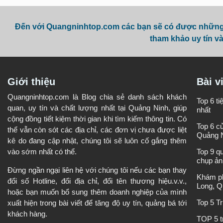
Đến với Quangninhtop.com các bạn sẽ có được những t
tham khảo uy tín và
Giới thiệu
Bài v
Quangninhtop.com là Blog chia sẻ danh sách khách
Top 6 t
quan, uy tín và chất lượng nhất tại Quảng Ninh, giúp
nhất
cộng đồng tiết kiệm thời gian khi tìm kiếm thông tin. Có
Top 6 c
thể vẫn còn sót các địa chỉ, các đơn vị chưa được liệt
Quảng 
kê do đang cập nhật, chúng tôi sẽ luôn cố gắng thêm
vào sớm nhất có thể.
Top 9 q
chụp ản
Đừng ngần ngại liên hệ với chúng tôi nếu các bạn thay
Khám ph
đổi số Hotline, đổi địa chỉ, đổi tên thương hiệu.v.v.,
Long, Q
hoặc bạn muốn bổ sung thêm doanh nghiệp của mình
Top 5 T
xuất hiện trong bài viết để tăng độ uy tín, quảng bá tới
khách hàng.
TOP 5 t