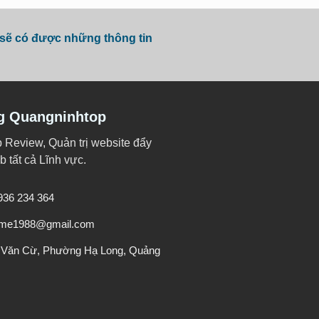
 sẽ có được những thông tin
g Quangninhtop
p Review, Quản trị website đẩy
 tất cả Lĩnh vực.
0936 234 364
veme1988@gmail.com
 Văn Cừ, Phường Hạ Long, Quảng