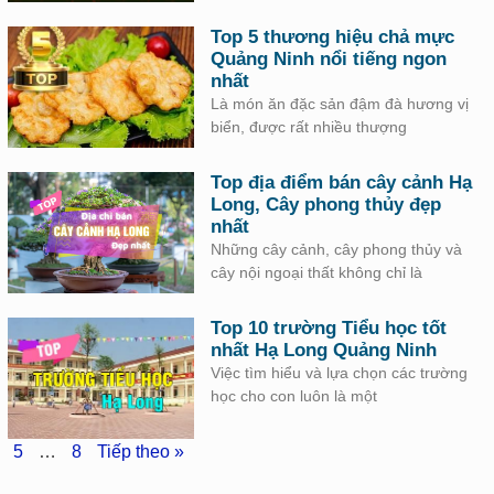
Top 5 thương hiệu chả mực
Quảng Ninh nổi tiếng ngon
nhất
Là món ăn đặc sản đậm đà hương vị
biển, được rất nhiều thượng
Top địa điểm bán cây cảnh Hạ
Long, Cây phong thủy đẹp
nhất
Những cây cảnh, cây phong thủy và
cây nội ngoại thất không chỉ là
Top 10 trường Tiểu học tốt
nhất Hạ Long Quảng Ninh
Việc tìm hiểu và lựa chọn các trường
học cho con luôn là một
5
…
8
Tiếp theo »