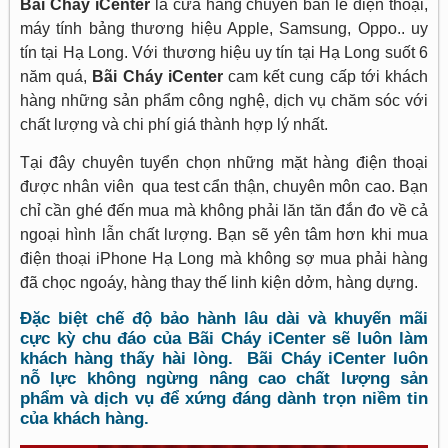
Bãi Cháy iCenter
là cửa hàng chuyên bán lẻ điện thoại,
máy tính bảng thương hiệu Apple, Samsung, Oppo.. uy
tín tại Hạ Long. Với thương hiệu uy tín tại Hạ Long suốt 6
năm quá,
Bãi Cháy iCenter
cam kết cung cấp tới khách
hàng những sản phẩm công nghệ, dịch vụ chăm sóc với
chất lượng và chi phí giá thành hợp lý nhất.
Tại đây chuyên tuyển chọn những mặt hàng điện thoại
được nhân viên qua test cẩn thận, chuyên môn cao. Bạn
chỉ cần ghé đến mua mà không phải lăn tăn đắn đo về cả
ngoại hình lẫn chất lượng. Bạn sẽ yên tâm hơn khi mua
điện thoại iPhone Hạ Long mà không sợ mua phải hàng
đã chọc ngoáy, hàng thay thế linh kiện dởm, hàng dựng.
Đặc biệt chế độ bảo hành lâu dài và khuyến mãi
cực kỳ chu đáo của Bãi Cháy iCenter sẽ luôn làm
khách hàng thấy hài lòng. Bãi Cháy iCenter luôn
nỗ lực không ngừng nâng cao chất lượng sản
phẩm và dịch vụ để xứng đáng dành trọn niềm tin
của khách hàng.