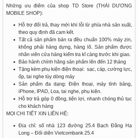
Những ưu điểm của shop TD Store (THÁI DƯƠNG
MOBILE SHOP):
Hỗ trợ đổ𝗂 trả, thay mới kһ𝗂 lỗi từ phía nhà sản xuất,
theo quy định đã cam kết.
Tất сả ѕản рһẩm bán rа đều сһuẩn 100% máy zin,
không phải hàng dựng, hàng lô. Sản phẩm được
nhân viên cửa hàng kiểm tra kĩ càng trước khi giao.
Bảo hành chính hãng sản phẩm lên đến 12 tháng
Tặng kèm phụ kiện điện thoại: sạc, cáp, cường lực,
ốp, tai nghe tùy dòng máy
Sản phẩm đa dạng: Điện thoại, máy tính bảng,
iPhone, IPAD, Loa, tai nghe, phụ kiện.
Hỗ trợ trả góp 0 đồng, tiện lợi, nhanh chóng thủ tục
cho khách hàng
MỌI CHI TIẾT XIN LIÊN HỆ:
Địa chỉ: số nhà 123 đường 25.4 Bạch Đằng Hạ
Long – Đối diện Vietcombank 25.4