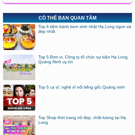
CÓ THỂ BẠN QUAN TÂM
Top 6 tiệm bánh kem sinh nhật Hạ Long ngon và
đẹp nhất
Top 5 Đơn vị, Công ty tổ chức sự kiện Hạ Long,
Quảng Ninh uy tín
Top 5 ca sĩ, nghệ sĩ nổi tiếng gốc Quảng ninh
Top Shop thời trang nữ đẹp, chất lượng tại Hạ
Long