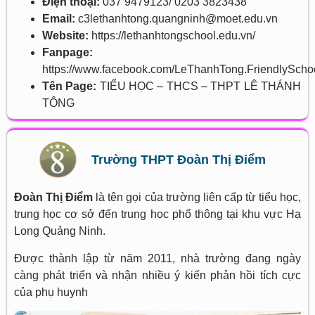
Điện thoại:
037 9479123/ 0203 3823438
Email:
c3lethanhtong.quangninh@moet.edu.vn
Website:
https://lethanhtongschool.edu.vn/
Fanpage:
https://www.facebook.com/LeThanhTong.FriendlyScho
Tên Page:
TIỂU HỌC – THCS – THPT LÊ THÁNH
TÔNG
Trường THPT Đoàn Thị Điểm
Đoàn Thị Điểm
là tên gọi của trường liên cấp từ tiểu học,
trung học cơ sở đến trung học phổ thông tại khu vực Hạ
Long Quảng Ninh.
Được thành lập từ năm 2011, nhà trường đang ngày
càng phát triển và nhận nhiều ý kiến phản hồi tích cực
của phụ huynh