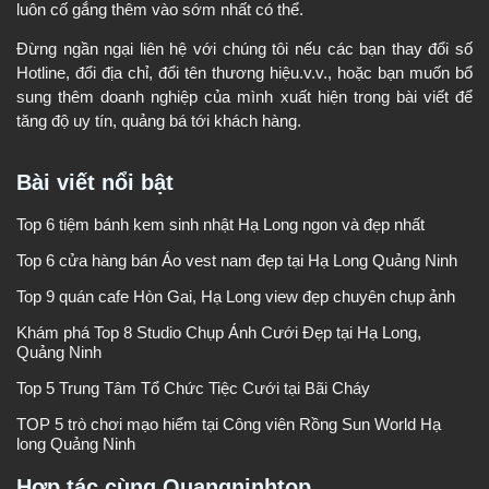
luôn cố gắng thêm vào sớm nhất có thể.
Đừng ngần ngại liên hệ với chúng tôi nếu các bạn thay đổi số
Hotline, đổi địa chỉ, đổi tên thương hiệu.v.v., hoặc bạn muốn bổ
sung thêm doanh nghiệp của mình xuất hiện trong bài viết để
tăng độ uy tín, quảng bá tới khách hàng.
Bài viết nổi bật
Top 6 tiệm bánh kem sinh nhật Hạ Long ngon và đẹp nhất
Top 6 cửa hàng bán Áo vest nam đẹp tại Hạ Long Quảng Ninh
Top 9 quán cafe Hòn Gai, Hạ Long view đẹp chuyên chụp ảnh
Khám phá Top 8 Studio Chụp Ảnh Cưới Đẹp tại Hạ Long,
Quảng Ninh
Top 5 Trung Tâm Tổ Chức Tiệc Cưới tại Bãi Cháy
TOP 5 trò chơi mạo hiểm tại Công viên Rồng Sun World Hạ
long Quảng Ninh
Hợp tác cùng Quangninhtop