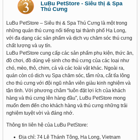
LuBu PetStore - Siêu thị & Spa
Thú Cưng
LuBu PetStore – Siêu thị & Spa Thú Cưng là một trong
những quán thú cưng nổi tiếng tại thành phố Hạ Long,
với đa dạng các sản phẩm và dịch vụ chăm sóc thú cưng
chất lượng và uy tín.
LuBu PetStore cung cấp các sản phẩm phụ kiện, thức ăn,
đồ chơi, đồ dùng vệ sinh cho thú cưng của các loại như
chó, mèo, thỏ, chim, cá và các loài vật khác. Ngoài ra,
quán còn có dịch vụ Spa chăm sóc, tắm rửa, cắt tỉa lông
cho thú cưng với đội ngũ nhân viên giàu kinh nghiệm và
tận tình. Với phương châm “luôn đặt lợi ích của khách
hàng và thú cưng lên hàng đầu”, LuBu PetStore mong
muốn đem đến cho khách hàng và thú cưng những trải
nghiệm tuyệt vời và đáng nhớ.
Thông tin liên hệ của LuBu PetStore:
Địa chỉ: 74 Lê Thánh Tông, Ha Long, Vietnam