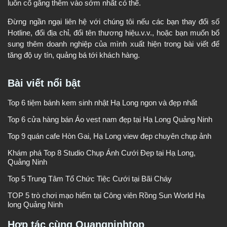
luôn cố gắng thêm vào sớm nhất có thể.
Đừng ngần ngại liên hệ với chúng tôi nếu các bạn thay đổi số
Hotline, đổi địa chỉ, đổi tên thương hiệu.v.v., hoặc bạn muốn bổ
sung thêm doanh nghiệp của mình xuất hiện trong bài viết để
tăng độ uy tín, quảng bá tới khách hàng.
Bài viết nổi bật
Top 6 tiệm bánh kem sinh nhật Hạ Long ngon và đẹp nhất
Top 6 cửa hàng bán Áo vest nam đẹp tại Hạ Long Quảng Ninh
Top 9 quán cafe Hòn Gai, Hạ Long view đẹp chuyên chụp ảnh
Khám phá Top 8 Studio Chụp Ảnh Cưới Đẹp tại Hạ Long,
Quảng Ninh
Top 5 Trung Tâm Tổ Chức Tiệc Cưới tại Bãi Cháy
TOP 5 trò chơi mạo hiểm tại Công viên Rồng Sun World Hạ
long Quảng Ninh
Hợp tác cùng Quangninhtop