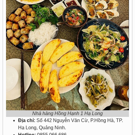
Nhà hàng Hồng Hạnh 1 Hạ Long
Địa chỉ:
Số 442 Nguyễn Văn Cừ, P.Hồng Hà, TP.
Hạ Long, Quảng Ninh.
Hotline:
0855 066 686