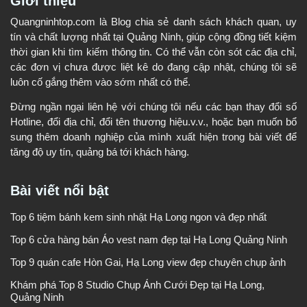
Giới thiệu
Quangninhtop.com là Blog chia sẻ danh sách khách quan, uy
tín và chất lượng nhất tại Quảng Ninh, giúp cộng đồng tiết kiệm
thời gian khi tìm kiếm thông tin. Có thể vẫn còn sót các địa chỉ,
các đơn vị chưa được liệt kê do đang cập nhật, chúng tôi sẽ
luôn cố gắng thêm vào sớm nhất có thể.
Đừng ngần ngại liên hệ với chúng tôi nếu các bạn thay đổi số
Hotline, đổi địa chỉ, đổi tên thương hiệu.v.v., hoặc bạn muốn bổ
sung thêm doanh nghiệp của mình xuất hiện trong bài viết để
tăng độ uy tín, quảng bá tới khách hàng.
Bài viết nổi bật
Top 6 tiệm bánh kem sinh nhật Hạ Long ngon và đẹp nhất
Top 6 cửa hàng bán Áo vest nam đẹp tại Hạ Long Quảng Ninh
Top 9 quán cafe Hòn Gai, Hạ Long view đẹp chuyên chụp ảnh
Khám phá Top 8 Studio Chụp Ảnh Cưới Đẹp tại Hạ Long,
Quảng Ninh