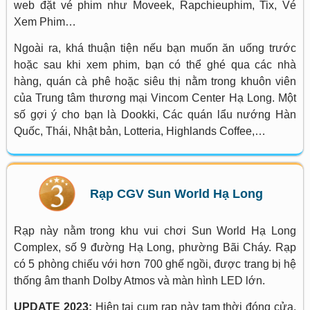
web đặt vé phim như Moveek, Rapchieuphim, Tix, Vé
Xem Phim…
Ngoài ra, khá thuận tiện nếu bạn muốn ăn uống trước
hoặc sau khi xem phim, bạn có thể ghé qua các nhà
hàng, quán cà phê hoặc siêu thị nằm trong khuôn viên
của Trung tâm thương mại Vincom Center Hạ Long. Một
số gợi ý cho bạn là Dookki, Các quán lẩu nướng Hàn
Quốc, Thái, Nhật bản, Lotteria, Highlands Coffee,…
Rạp CGV Sun World Hạ Long
Rạp này nằm trong khu vui chơi Sun World Hạ Long
Complex, số 9 đường Hạ Long, phường Bãi Cháy. Rạp
có 5 phòng chiếu với hơn 700 ghế ngồi, được trang bị hệ
thống âm thanh Dolby Atmos và màn hình LED lớn.
UPDATE 2023:
Hiện tại cụm rạp này tạm thời đóng cửa.