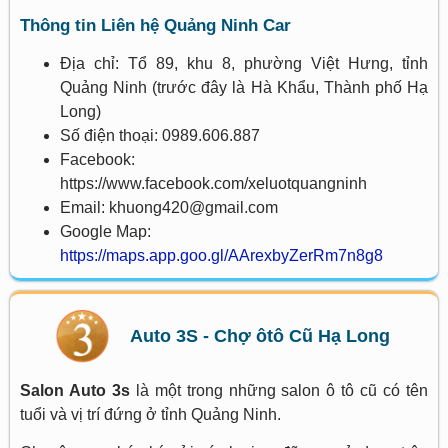
Thông tin Liên hệ Quảng Ninh Car
Địa chỉ:
Tổ 89, khu 8, phường Việt Hưng, tỉnh
Quảng Ninh (trước đây là Hà Khẩu, Thành phố Hạ
Long)
Số điện thoại: 0989.606.887
Facebook:
https://www.facebook.com/xeluotquangninh
Email: khuong420@gmail.com
Google Map:
https://maps.app.goo.gl/AArexbyZerRm7n8g8
Auto 3S - Chợ ôtô Cũ Hạ Long
Salon Auto 3s
là một trong những salon ô tô cũ có tên
tuổi và vị trí đứng ở tỉnh Quảng Ninh.