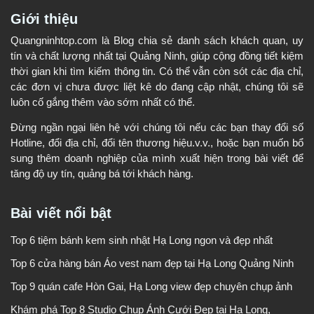
Giới thiệu
Quangninhtop.com là Blog chia sẻ danh sách khách quan, uy
tín và chất lượng nhất tại Quảng Ninh, giúp cộng đồng tiết kiệm
thời gian khi tìm kiếm thông tin. Có thể vẫn còn sót các địa chỉ,
các đơn vị chưa được liệt kê do đang cập nhật, chúng tôi sẽ
luôn cố gắng thêm vào sớm nhất có thể.
Đừng ngần ngại liên hệ với chúng tôi nếu các bạn thay đổi số
Hotline, đổi địa chỉ, đổi tên thương hiệu.v.v., hoặc bạn muốn bổ
sung thêm doanh nghiệp của mình xuất hiện trong bài viết để
tăng độ uy tín, quảng bá tới khách hàng.
Bài viết nổi bật
Top 6 tiệm bánh kem sinh nhật Hạ Long ngon và đẹp nhất
Top 6 cửa hàng bán Áo vest nam đẹp tại Hạ Long Quảng Ninh
Top 9 quán cafe Hòn Gai, Hạ Long view đẹp chuyên chụp ảnh
Khám phá Top 8 Studio Chụp Ảnh Cưới Đẹp tại Hạ Long,