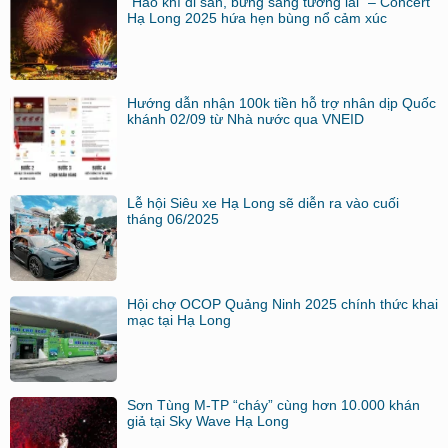
“Hào khí di sản, bừng sáng tương lai” – Concert
Hạ Long 2025 hứa hẹn bùng nổ cảm xúc
Hướng dẫn nhận 100k tiền hỗ trợ nhân dịp Quốc
khánh 02/09 từ Nhà nước qua VNEID
Lễ hội Siêu xe Hạ Long sẽ diễn ra vào cuối
tháng 06/2025
Hội chợ OCOP Quảng Ninh 2025 chính thức khai
mạc tại Hạ Long
Sơn Tùng M-TP “cháy” cùng hơn 10.000 khán
giả tại Sky Wave Hạ Long