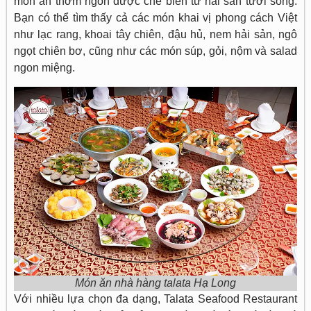
món ăn thơm ngon được chế biến từ hải sản tươi sống.
Bạn có thể tìm thấy cả các món khai vị phong cách Việt
như lạc rang, khoai tây chiên, đậu hủ, nem hải sản, ngô
ngọt chiên bơ, cũng như các món súp, gỏi, nộm và salad
ngon miệng.
Món ăn nhà hàng talata Hạ Long
Với nhiều lựa chọn đa dạng, Talata Seafood Restaurant