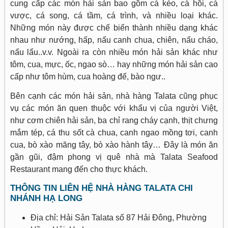
cung cấp các món hải sản bao gồm cá kèo, cá hồi, cá
vược, cá song, cá tầm, cá trình, và nhiều loại khác.
Những món này được chế biến thành nhiều dạng khác
nhau như nướng, hấp, nấu canh chua, chiên, nấu cháo,
nấu lẩu..v.v. Ngoài ra còn nhiều món hải sản khác như
tôm, cua, mực, ốc, ngao sò… hay những món hải sản cao
cấp như tôm hùm, cua hoàng đế, bào ngư..
Bên cạnh các món hải sản, nhà hàng Talata cũng phục
vụ các món ăn quen thuộc với khẩu vị của người Việt,
như cơm chiên hải sản, ba chỉ rang cháy cạnh, thịt chưng
mắm tép, cá thu sốt cà chua, canh ngao mồng tơi, canh
cua, bò xào măng tây, bò xào hành tây… Đây là món ăn
gần gũi, đậm phong vị quê nhà mà Talata Seafood
Restaurant mang đến cho thực khách.
THÔNG TIN LIÊN HỆ NHÀ HÀNG TALATA CHI
NHÁNH HẠ LONG
Địa chỉ: Hải Sản Talata số 87 Hải Đông, Phường