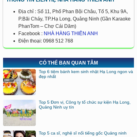
Địa chỉ : Số 11, Phố Phan Bội Châu, Tổ 5, Khu 9A,
P.Bãi Cháy, TP.Hạ Long, Quảng Ninh (Gần Karaoke
PhanTom – Chợ Cái Dăm)
Facebook :
NHÀ HÀNG THIÊN ANH
Điện thoại: 0968 512 768
CÓ THỂ BẠN QUAN TÂM
Top 6 tiệm bánh kem sinh nhật Hạ Long ngon và
đẹp nhất
Top 5 Đơn vị, Công ty tổ chức sự kiện Hạ Long,
Quảng Ninh uy tín
Top 5 ca sĩ, nghệ sĩ nổi tiếng gốc Quảng ninh