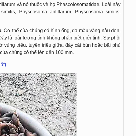
ntillarum và nó thuộc về họ Phascolosomatidae. Loài này
milis, Physcosoma antillarum, Physcosoma similis,
ụ. Cơ thể của chúng có hình ống, da màu vàng nâu đen,
ây là loài lưỡng tính không phân biệt giới tính. Sự phôi
 vùng triều, tuyến triều giữa, đáy cát bùn hoặc bãi phù
c của chúng có thể lên đến 100 mm.
ất)