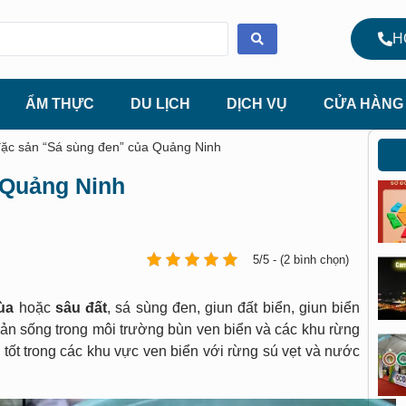
H
ẨM THỰC
DU LỊCH
DỊCH VỤ
CỬA HÀNG
đặc sản “Sá sùng đen” của Quảng Ninh
 Quảng Ninh
5/5 - (2 bình chọn)
ùa
hoặc
sâu đất
, sá sùng đen, giun đất biển, giun biển
 sản sống trong môi trường bùn ven biển và các khu rừng
 tốt trong các khu vực ven biển với rừng sú vẹt và nước