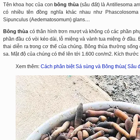
Tên khoa học của con
bông thùa
(sâu đất) là Antillesoma a
có nhiều tên đồng nghĩa khác nhau như Phascolosoma si
Sipunculus (Aedematosomum) glans…
Bông thùa
có thân hình trơn mượt và không có các phần ph
phần đầu có vòi kéo dài, lỗ miệng và vành tua miệng ở đầu. Đ
thai diễn ra trong cơ thể của chúng. Bông thùa thường sống ở
sa. Mật độ của chúng có thể lên tới 1.600 con/m2. Kích thướ
Xem thêm:
Cách phân biệt Sá sùng và Bông thùa( Sâu đ