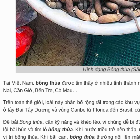
Hình dạng Bông thùa (Sâu
Tại Việt Nam,
bông thùa
được tìm thấy ở nhiều tỉnh thành
Nai, Cần Giờ, Bến Tre, Cà Mau…
Trên toàn thế giới, loài này phân bố rộng rãi trong các khu 
ở tây Đại Tây Dương và vùng Caribe từ Florida đến Brasil, 
Để bắt
Bông thùa
, cần kỹ năng và khéo léo, vì chúng dễ bị 
lội bãi bùn và tìm lỗ
bông thùa
. Khi nước triều trở nên thấp,
vị trí bông thùa. Khi bãi cạn,
bông thùa
thường nổi lên mặ