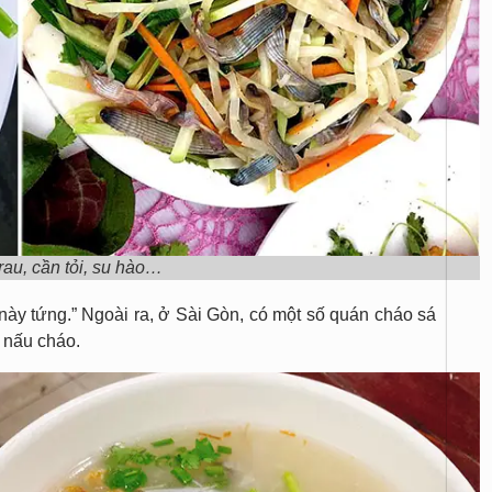
rau, cần tỏi, su hào…
ày tứng.” Ngoài ra, ở Sài Gòn, có một số quán cháo sá
 nấu cháo.